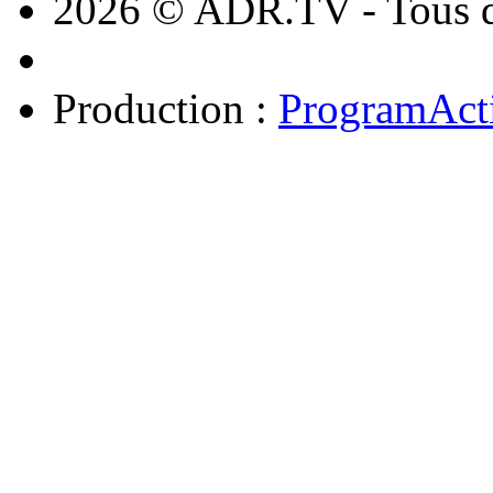
2026 © ADR.TV - Tous dr
Production :
ProgramAct