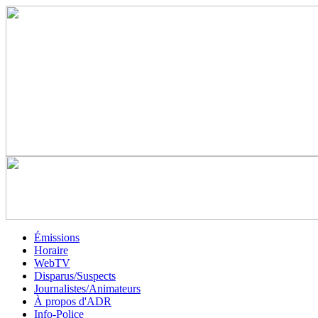
Émissions
Horaire
WebTV
Disparus/Suspects
Journalistes/Animateurs
À propos d'ADR
Info-Police