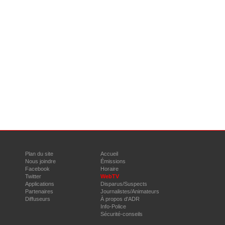
Plan du site
Accueil
Nous joindre
Émissions
Facebook
Horaire
Twitter
WebTV
Applications
Disparus/Suspects
Partenaires
Journalistes/Animateurs
Diffuseurs
À propos d'ADR
Info-Police
Sécurité-conseils