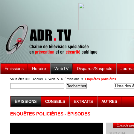
Émissions
Horaire
WebTV
Disparus/Suspects
Journa
Vous êtes ici !
Accueil
»
WebTV
»
Émissions
»
Enquêtes policières
ÉMISSIONS
CONSEILS
EXTRAITS
AUTRES
ENQUÊTES POLICIÈRES - ÉPISODES
Épisode pr
31.03.2014