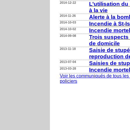
2014-12-22
L’utilisation d
à la vie
2014-11-26
Alerte à la bo
2014-10-03
Incendie à St-I
2014-10-02
Incendie morte
2014-09-08
Trois suspects
de domicile
2013-11-18
Saisie de stupé
reproduction de
2013-07-04
Saisies de stup
2013-03-28
Incendie morte
Voir les communiqués de tous les 
policiers