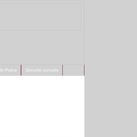
nfo-Police
Sécurité-conseils
ntement à l'antenne :
spects