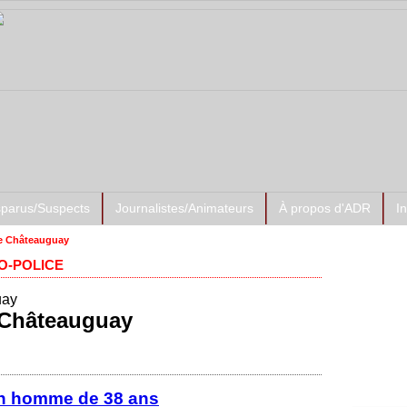
sparus/Suspects
Journalistes/Animateurs
À propos d'ADR
I
de Châteauguay
O-POLICE
Prése
ADR-Su
e Châteauguay
un homme de 38 ans