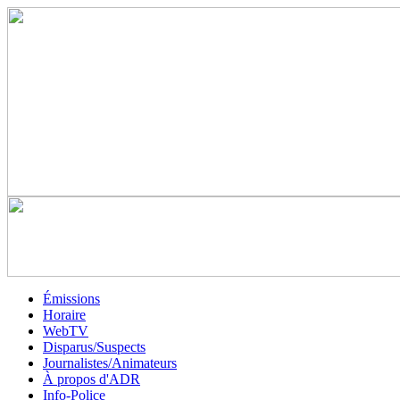
Émissions
Horaire
WebTV
Disparus/Suspects
Journalistes/Animateurs
À propos d'ADR
Info-Police