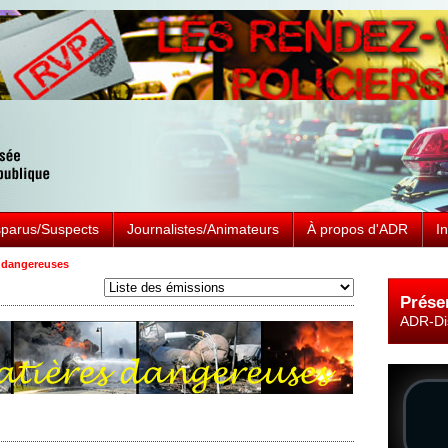
sparus/Suspects
Journalistes/Animateurs
À propos d'ADR
I
 dangereuses
Prése
ADR-Di