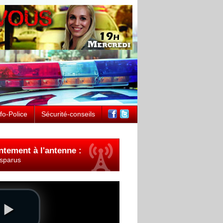
nfo-Police
Sécurité-conseils
ntement à l'antenne :
sparus