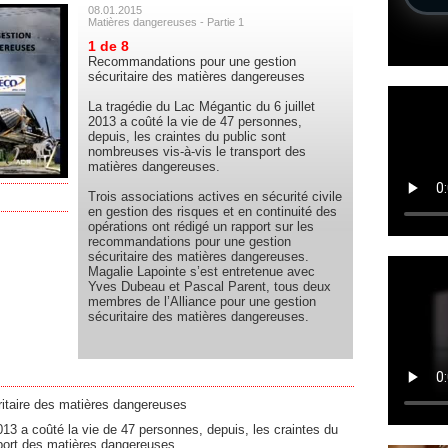
08.01.2015
Matières dangereuses - Partie 1
1 de 8
Recommandations pour une gestion
sécuritaire des matières dangereuses
La tragédie du Lac Mégantic du 6 juillet
2013 a coûté la vie de 47 personnes,
depuis, les craintes du public sont
nombreuses vis-à-vis le transport des
matières dangereuses.
Trois associations actives en sécurité civile
en gestion des risques et en continuité des
opérations ont rédigé un rapport sur les
recommandations pour une gestion
sécuritaire des matières dangereuses.
Magalie Lapointe s’est entretenue avec
Yves Dubeau et Pascal Parent, tous deux
membres de l’Alliance pour une gestion
sécuritaire des matières dangereuses.
itaire des matières dangereuses
013 a coûté la vie de 47 personnes, depuis, les craintes du
sport des matières dangereuses.