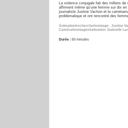
La violence conjugale fait des milliers 
affirment même qu’une femme sur dix en so
journaliste Justine Vachon et la camérama
problématique et ont rencontré des femmes
Animation/recherche/montage: Justine V
Caméra/montage/réalisation: Gabrielle La
Durée :
60 minutes