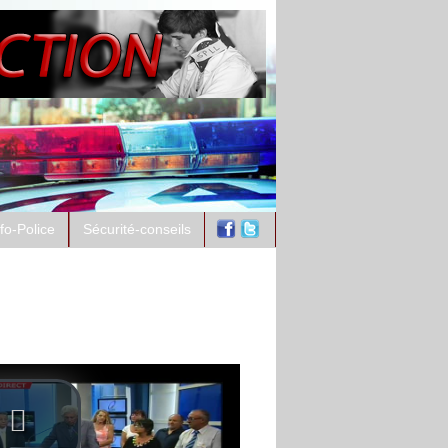
nfo-Police
Sécurité-conseils
ntement à l'antenne :
che