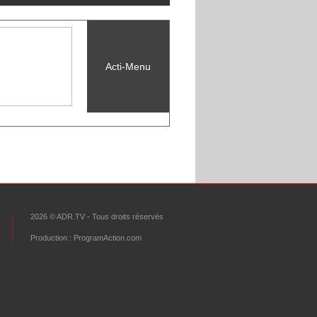
Acti-Menu
VOIR TOUS LES PARTENAIRES
2026 © ADR.TV - Tous droits réservés
Production :
ProgramAction.com