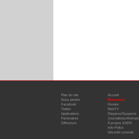
Plan du site
Accueil
Nous joindre
Émissions
Facebook
Horaire
Twitter
WebTV
Applications
Disparus/Suspects
Partenaires
Journalistes/Animat
Diffuseurs
À propos d'ADR
Info-Police
Sécurité-conseils