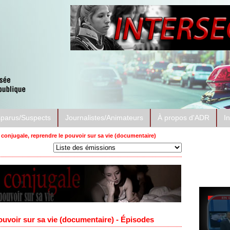
sparus/Suspects
Journalistes/Animateurs
À propos d'ADR
I
 conjugale, reprendre le pouvoir sur sa vie (documentaire)
Prése
À l'affi
ouvoir sur sa vie (documentaire) - Épisodes