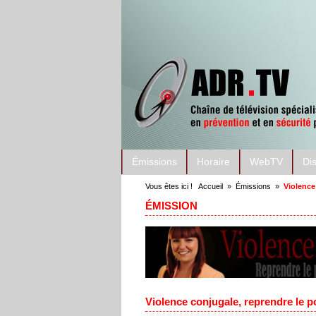
Émissions
Horaire
WebTV
Di
Vous êtes ici !
Accueil
»
Émissions
»
Violence
ÉMISSION
Violence conjugale, reprendre le p