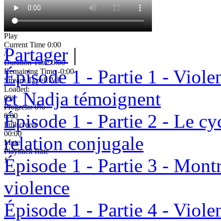
Play
Current Time
0:00
Partager
|
/
Duration Time
0:00
Épisode 1 - Partie 1 - Viol
Remaining Time
-0:00
Stream Type
LIVE
Loaded
:
et Nadja témoignent
0%
Progress
: 0%
Épisode 1 - Partie 2 - Le cy
0:00
Fullscreen
00:00
relation conjugale
Mute
Playback Rate
Épisode 1 - Partie 3 - Montré
1
violence
Épisode 1 - Partie 4 - Viol