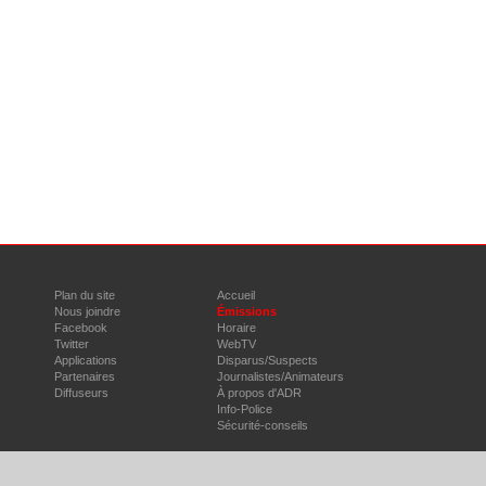
Plan du site
Accueil
Nous joindre
Émissions
Facebook
Horaire
Twitter
WebTV
Applications
Disparus/Suspects
Partenaires
Journalistes/Animateurs
Diffuseurs
À propos d'ADR
Info-Police
Sécurité-conseils