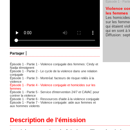
Épisode 1 - Parti
Violence co
les femmes
Les homicides 
sur les femme
qui étaient vi
qui en sont à 
Diffusion: se
|
Partager
Épisode 1 - Partie 1 - Violence conjugale des femmes: Cindy et
Nadja témoignent
Épisode 1 - Partie 2 - Le cycle de la violence dans une relation
conjugale
Épisode 1 - Partie 3 - Montréal: facteurs de risque reliés à la
violence
Épisode 1 - Partie 4 - Violence conjugale et homicides sur les
femmes
Épisode 1 - Partie 5 - Service d'intervention 24/7 et CAVAC pour
contrer la violence
Épisode 1 - Partie 6 - Ressources d'aide à la violence conjugale
Épisode 1 - Partie 7 - Violence conjugale: aide aux femmes et
aux hommes violents
Description de l'émission