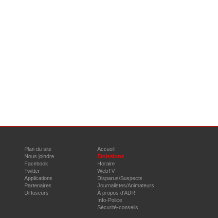
Plan du site
Accueil
Nous joindre
Émissions
Facebook
Horaire
Twitter
WebTV
Applications
Disparus/Suspects
Partenaires
Journalistes/Animateurs
Diffuseurs
À propos d'ADR
Info-Police
Sécurité-conseils