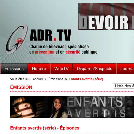
Émissions
Horaire
WebTV
Disparus/Suspects
Journa
Vous êtes ici !
Accueil
»
Émissions
»
Enfants avertis (série)
ÉMISSION
Enfants avertis (série) - Épisodes