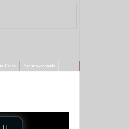
nfo-Police
Sécurité-conseils
ntement à l'antenne :
ants Disparus