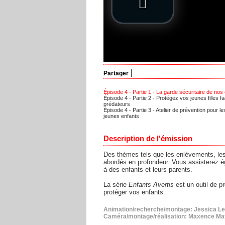
|
Partager
Épisode 4 - Partie 1 - La garde sécuritaire de nos
Épisode 4 - Partie 2 - Protégez vos jeunes filles f
prédateurs
Épisode 4 - Partie 3 - Atelier de prévention pour l
jeunes enfants
Description de l'émission
Des thèmes tels que les enlèvements, les 
abordés en profondeur. Vous assisterez ég
à des enfants et leurs parents.
La série
Enfants Avertis
est un outil de pr
protéger vos enfants.
Animation/recherche/montage: Jessica Le
Caméra/montage/réalisation: Maxence Mat