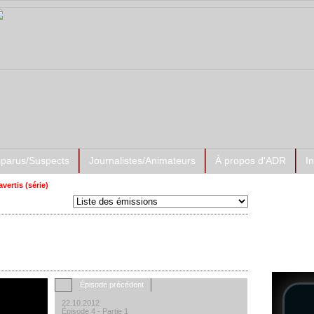
sparus/Suspects
Journalistes/Animateurs
À propos d'ADR
I
vertis (série)
Prése
Nos Enf
Épisode précédent
22.10.2012
Épisode 4 - Partie 1