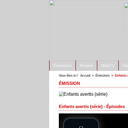
Émissions
Horaire
WebTV
Di
Vous êtes ici !
Accueil
»
Émissions
»
Enfants a
ÉMISSION
Enfants avertis (série) - Épisodes