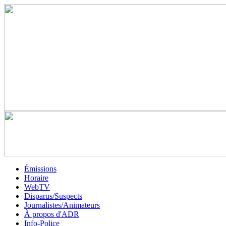
Émissions
Horaire
WebTV
Disparus/Suspects
Journalistes/Animateurs
À propos d'ADR
Info-Police