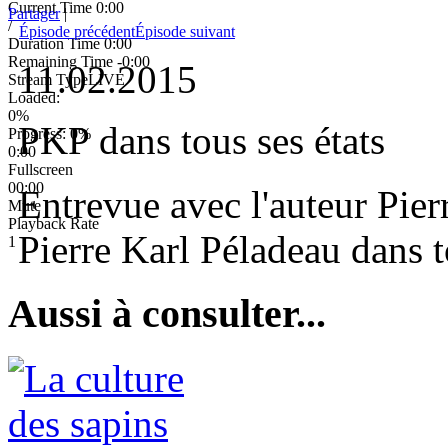
Current Time
0:00
Partager
|
/
Épisode précédent
Épisode suivant
Duration Time
0:00
Remaining Time
-0:00
11.02.2015
Stream Type
LIVE
Loaded
:
0%
PKP dans tous ses états
Progress
: 0%
0:00
Fullscreen
00:00
Entrevue avec l'auteur Pier
Mute
Playback Rate
Pierre Karl Péladeau dans to
1
Aussi à consulter...