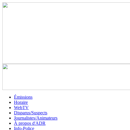
Émissions
Horaire
WebTV
Disparus/Suspects
Journalistes/Animateurs
À propos d'ADR
Info-Police