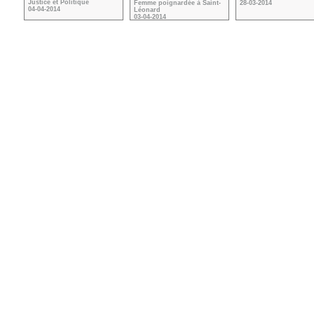
Justice et Politique
Femme poignardée à Saint-
28-03-2014
04-04-2014
Léonard
03-04-2014
VOIR TOUTES LES VIDÉOS