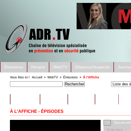
Émissions
Horaire
WebTV
Disparus/Suspects
Journa
Vous êtes ici !
Accueil
»
WebTV
»
Émissions
»
À l'Affiche
ÉMISSIONS
CONSEILS
EXTRAITS
AUTRES
À L'AFFICHE - ÉPISODES
Épisode pr
27.06.2013