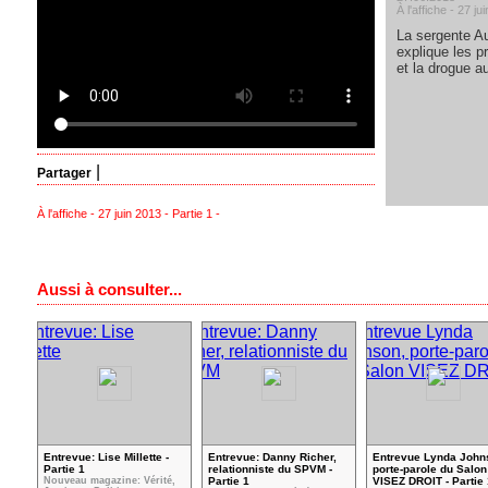
À l'affiche - 27 ju
La sergente A
explique les p
et la drogue a
|
Partager
À l'affiche - 27 juin 2013 - Partie 1 -
Aussi à consulter...
Entrevue: Lise Millette -
Entrevue: Danny Richer,
Entrevue Lynda John
Partie 1
relationniste du SPVM -
porte-parole du Salon
Nouveau magazine: Vérité,
Partie 1
VISEZ DROIT - Partie 