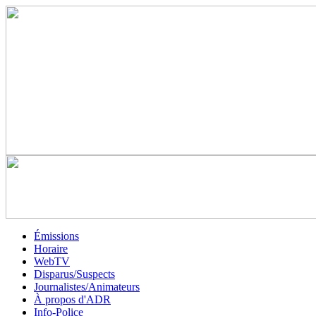
Émissions
Horaire
WebTV
Disparus/Suspects
Journalistes/Animateurs
À propos d'ADR
Info-Police