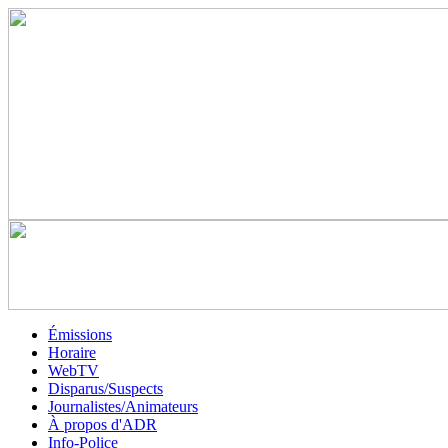
Émissions
Horaire
WebTV
Disparus/Suspects
Journalistes/Animateurs
À propos d'ADR
Info-Police