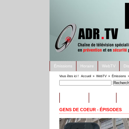
Émissions
Horaire
WebTV
Di
Vous êtes ici !
Accueil
»
WebTV
»
Émissions
ÉMISSIONS
CONSEILS
EXT
GENS DE COEUR - ÉPISODES