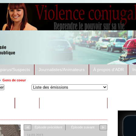
sparus/Suspects
Journalistes/Animateurs
À propos d'ADR
I
»
Gens de coeur
Prése
Les ren
RAITS
AUTRES
Épisode précédent
Épisode suivant
14.03.2013