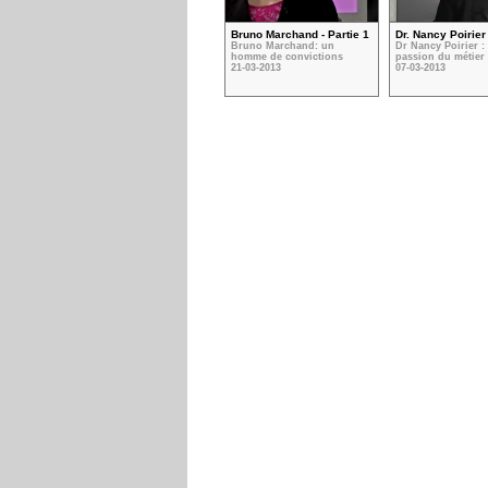
Bruno Marchand - Partie 1
Dr. Nancy Poirier 
Bruno Marchand: un
Dr Nancy Poirier : 
homme de convictions
passion du métier
21-03-2013
07-03-2013