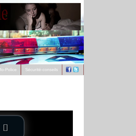
nfo-Police
Sécurité-conseils
ntement à l'antenne :
dez-vous policiers