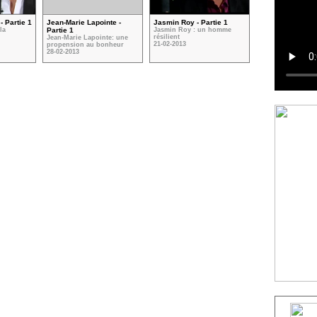
- Partie 1
Jean-Marie Lapointe -
Jasmin Roy - Partie 1
la
Partie 1
Jasmin Roy : un homme
résilient
Jean-Marie Lapointe: une
21-02-2013
propension au bonheur
28-02-2013
VOIR TOUTES LES VIDÉOS