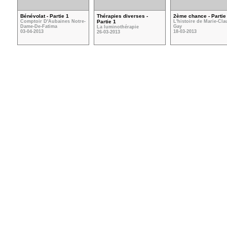
Bénévolat - Partie 1
Thérapies diverses -
2ème chance - Partie
Comptoir D'Aubaines Notre-
Partie 1
L'histoire de Marie-Cl
Dame-De-Fatima
Gay
La luminothérapie
03-04-2013
18-03-2013
26-03-2013
VOIR TOUTES LES VIDÉOS