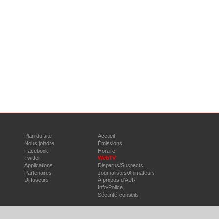
Plan du site
Accueil
Nous joindre
Émissions
Facebook
Horaire
Twitter
WebTV
Applications
Disparus/Suspects
Partenaires
Journalistes/Animateurs
Diffuseurs
À propos d'ADR
Info-Police
Sécurité-conseils