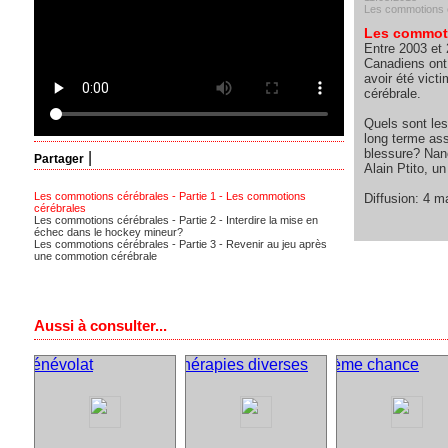
Les commotions c
Les commoti
Entre 2003 et
Canadiens ont 
avoir été vic
cérébrale.
Quels sont le
long terme as
blessure? Nanc
|
Partager
Alain Ptito, u
Les commotions cérébrales - Partie 1 - Les commotions
Diffusion: 4 m
cérébrales
Les commotions cérébrales - Partie 2 - Interdire la mise en
échec dans le hockey mineur?
Les commotions cérébrales - Partie 3 - Revenir au jeu après
une commotion cérébrale
Aussi à consulter...