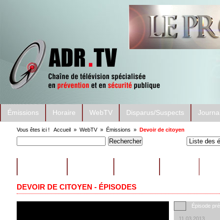
Émissions
Horaire
WebTV
Disparus/Suspects
Journa
Vous êtes ici !
Accueil
»
WebTV
»
Émissions
»
Devoir de citoyen
ÉMISSIONS
CONSEILS
EXTRAITS
AUTRES
DEVOIR DE CITOYEN - ÉPISODES
Épisode pr
11.03.2013