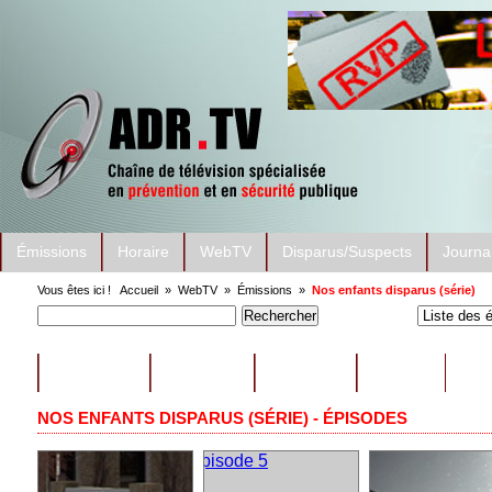
Émissions
Horaire
WebTV
Disparus/Suspects
Journa
Vous êtes ici !
Accueil
»
WebTV
»
Émissions
»
Nos enfants disparus (série)
ÉMISSIONS
CONSEILS
EXTRAITS
AUTRES
NOS ENFANTS DISPARUS (SÉRIE) - ÉPISODES