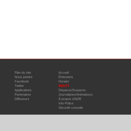
Plan du site
Accueil
Nous joindre
Émissions
Facebook
Horaire
Twitter
WebTV
Applications
Disparus/Suspects
Partenaires
Journalistes/Animateurs
Diffuseurs
À propos d'ADR
Info-Police
Sécurité-conseils