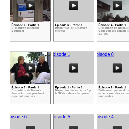
Épisode 6 - Partie 1
Épisode 5 - Partie 1
Épisode 4 - Partie 1
Disparition d'Isabelle
Disparition de Sébastien
Disparition de Nathalie
Bourgeot
Métivier
Godbout: ses enfants 
parlent
Épisode 2 - Partie 1
Épisode 1 - Partie 1
Épisode 8 - Partie 1
Disparition de Mélanie
Disparition de Yohanna Cyr:
Enlèvement parental : l
Temperton: ses prochent
le SPVM relance l'enquête
enfants sont des victim
espèrent toujours
innocentes