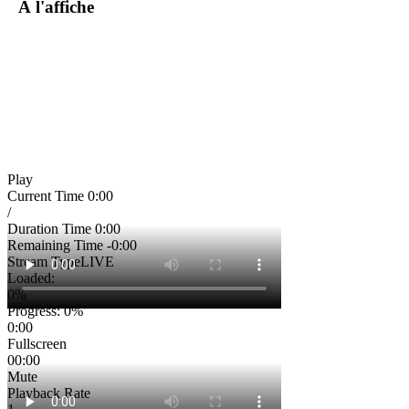
À l'affiche
Play
Current Time
0:00
/
Duration Time
0:00
Remaining Time
-0:00
Stream Type
LIVE
Loaded
:
0%
Progress
: 0%
0:00
Fullscreen
00:00
Mute
Playback Rate