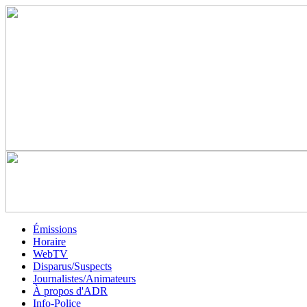
Émissions
Horaire
WebTV
Disparus/Suspects
Journalistes/Animateurs
À propos d'ADR
Info-Police