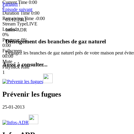
Current Time
0:00
Partager
|
/
Épisode suivant
Duration Time
0:00
Remaining Time
-0:00
03.12.2012
Stream Type
LIVE
Loaded
:
Infos-ADR
0%
Progress
: 0%
Déneigement des branches de gaz naturel
0:00
Fullscreen
Dégagez les branches de gaz naturel près de votre maison peut évit
00:00
Mute
Aussi à consulter...
Playback Rate
1
Prévenir les fugues
25-01-2013