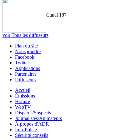
Canal 187
voir Tous les diffuseurs
Plan du site
Nous joindre
Facebook
Twitter
Applications
Partenaires
Diffuseurs
Accueil
Émissions
Horaire
WebTV
Disparus/Suspects
Journalistes/Animateurs
À propos d'ADR
Info-Police
Sécurité-conseils