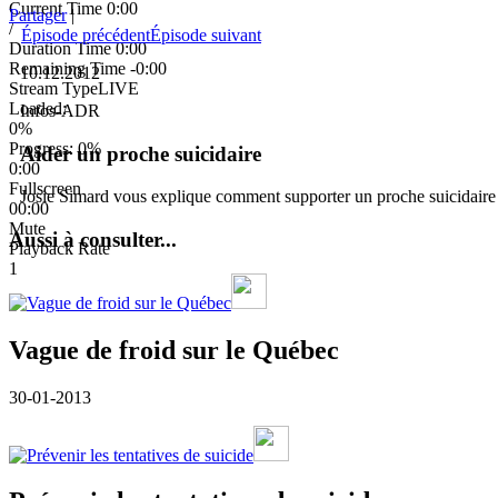
Current Time
0:00
Partager
|
/
Épisode précédent
Épisode suivant
Duration Time
0:00
Remaining Time
-0:00
10.12.2012
Stream Type
LIVE
Loaded
:
Infos-ADR
0%
Progress
: 0%
Aider un proche suicidaire
0:00
Fullscreen
Josie Simard vous explique comment supporter un proche suicidaire e
00:00
Mute
Aussi à consulter...
Playback Rate
1
Vague de froid sur le Québec
30-01-2013