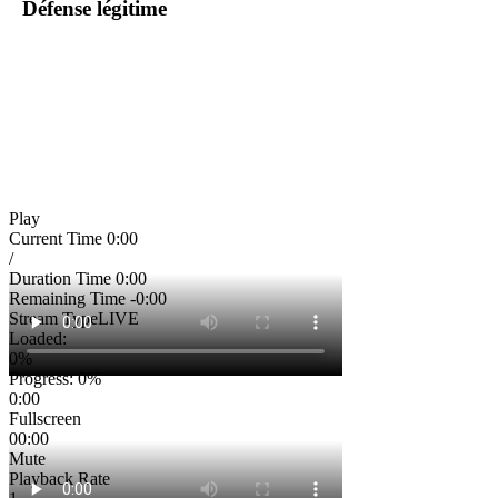
Défense légitime
Play
Current Time
0:00
/
Duration Time
0:00
Remaining Time
-0:00
Stream Type
LIVE
Loaded
:
0%
Progress
: 0%
0:00
Fullscreen
00:00
Mute
Playback Rate