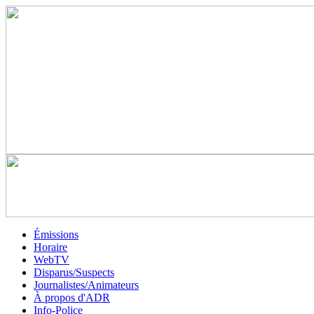
Émissions
Horaire
WebTV
Disparus/Suspects
Journalistes/Animateurs
À propos d'ADR
Info-Police