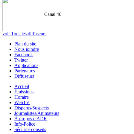
Canal 46
voir Tous les diffuseurs
Plan du site
Nous joindre
Facebook
Twitter
Applications
Partenaires
Diffuseurs
Accueil
Émissions
Horaire
WebTV
Disparus/Suspects
Journalistes/Animateurs
À propos d'ADR
Info-Police
Sécurité-conseils