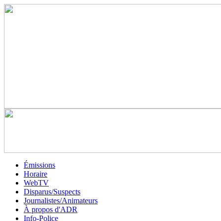
Émissions
Horaire
WebTV
Disparus/Suspects
Journalistes/Animateurs
À propos d'ADR
Info-Police