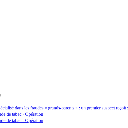
e
écialisé dans les fraudes « grands-parents » : un premier suspect reçoit 
de de tabac - Opération
de de tabac - Opération