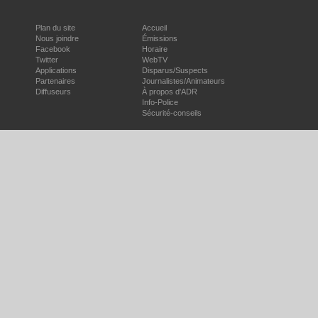
Plan du site
Accueil
Nous joindre
Émissions
Facebook
Horaire
Twitter
WebTV
Applications
Disparus/Suspects
Partenaires
Journalistes/Animateurs
Diffuseurs
À propos d'ADR
Info-Police
Sécurité-conseils