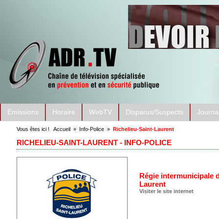
Émissions
Horaire
WebTV
Disparus/Suspects
Journa
Vous êtes ici !
Accueil
»
Info-Police
»
Richelieu-Saint-Laurent
RICHELIEU-SAINT-LAURENT - INFO-POLICE
Régie intermunicipale d
Laurent
Visiter le site internet