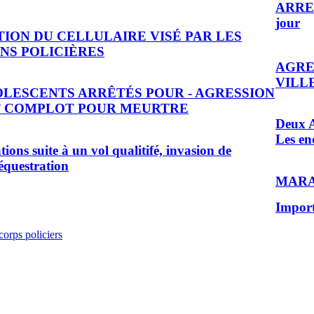
ARRE
jour
TION DU CELLULAIRE VISÉ PAR LES
NS POLICIÈRES
AGRE
VILL
OLESCENTS ARRÊTÉS POUR - AGRESSION
T COMPLOT POUR MEURTRE
Deux A
Les en
tions suite à un vol qualitifé, invasion de
séquestration
MARA
Importa
corps policiers