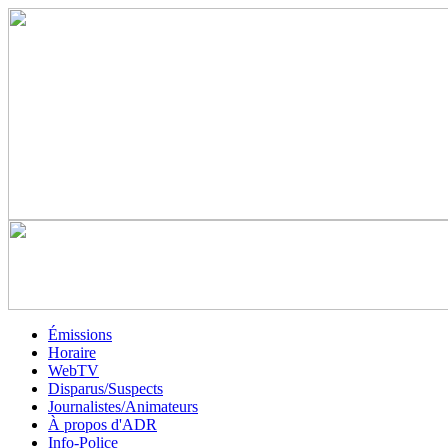
Émissions
Horaire
WebTV
Disparus/Suspects
Journalistes/Animateurs
À propos d'ADR
Info-Police