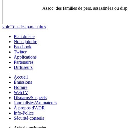
Assoc. des familles de pers. assassinées ou disp
voir Tous les partenaires
Plan du site
Nous joindre
Facebook
Twitter
Applications
Partenaires
Diffuseurs
Accueil
Émissions
Horaire
WebTV
Disparus/Suspects
Journalistes/Animateurs
À propos d'ADR
Info-Police
Sécurité-conseils
Avis de recherche