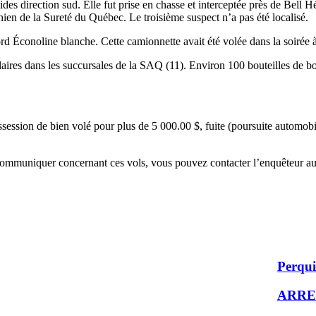
des direction sud. Elle fut prise en chasse et interceptée près de Bell Hé
chien de la Sureté du Québec. Le troisième suspect n’a pas été localisé.
Ford Éconoline blanche. Cette camionnette avait été volée dans la soirée 
milaires dans les succursales de la SAQ (11). Environ 100 bouteilles de 
.
ossession de bien volé pour plus de 5 000.00 $, fuite (poursuite automo
communiquer concernant ces vols, vous pouvez contacter l’enquêteur au 
Perquis
ARRE