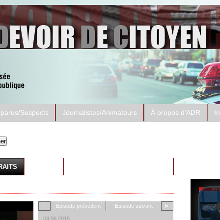
sparus/Suspects
Journalistes/Animateurs
À propos d'ADR
I
Prése
ADR-Su
RAITS
AUTRES
Épisode précédent
Épisode suivant
04.06.2015