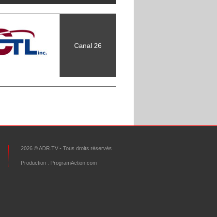
Canal 26
VOIR TOUS LES DIFFUSEURS
2026 © ADR.TV - Tous droits réservés
Production :
ProgramAction.com