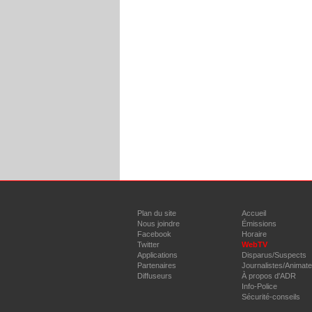
Plan du site
Accueil
Nous joindre
Émissions
Facebook
Horaire
Twitter
WebTV
Applications
Disparus/Suspects
Partenaires
Journalistes/Animat
Diffuseurs
À propos d'ADR
Info-Police
Sécurité-conseils