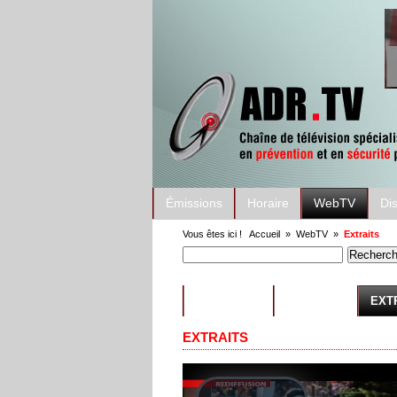
Émissions
Horaire
WebTV
Di
Vous êtes ici !
Accueil
»
WebTV
»
Extraits
ÉMISSIONS
CONSEILS
EXT
EXTRAITS