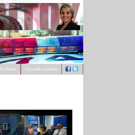
nfo-Police
Sécurité-conseils
ntement à l'antenne :
spects