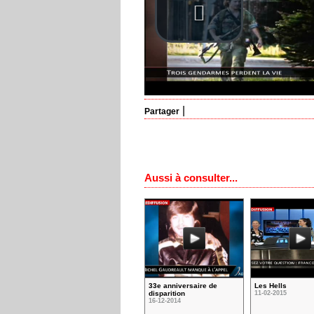
|
Partager
Aussi à consulter...
33e anniversaire de
Les Hells
disparition
11-02-2015
16-12-2014