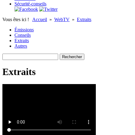
Sécurité-conseils
Vous êtes ici !
Accueil
»
WebTV
»
Extraits
Émissions
Conseils
Extraits
Autres
Extraits