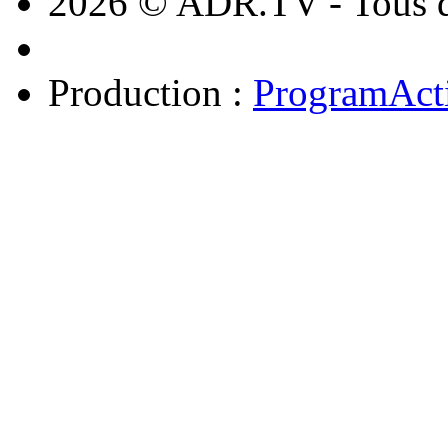
2026 © ADR.TV - Tous dr
Production :
ProgramAct