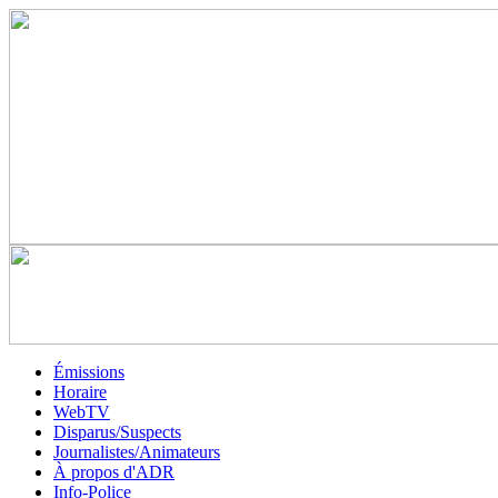
Émissions
Horaire
WebTV
Disparus/Suspects
Journalistes/Animateurs
À propos d'ADR
Info-Police