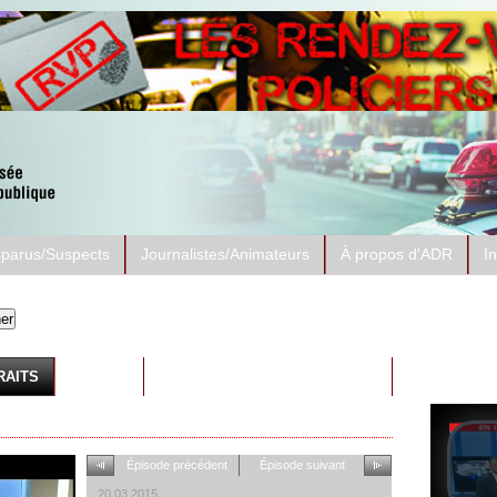
sparus/Suspects
Journalistes/Animateurs
À propos d'ADR
I
Prése
ADR-Su
RAITS
AUTRES
Épisode précédent
Épisode suivant
20.03.2015