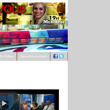
nfo-Police
Sécurité-conseils
ntement à l'antenne :
spects