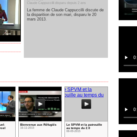
Claude Cappuccilli disparu depuis 2 ans
La femme de Claude Cappuccilli discute de
la disparition de son mari, disparu le 20
mars 2013.
uel:
Bienvenue aux Réfugiés
Le SPVM et la patrouille
rcel
16-11-2015
au temps du 2.0
08-09-2015