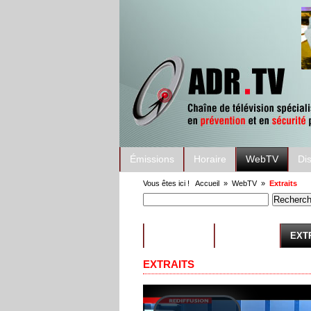
Émissions
Horaire
WebTV
Di
Vous êtes ici !
Accueil
»
WebTV
»
Extraits
ÉMISSIONS
CONSEILS
EXT
EXTRAITS