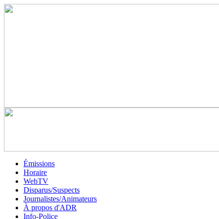
Émissions
Horaire
WebTV
Disparus/Suspects
Journalistes/Animateurs
À propos d'ADR
Info-Police