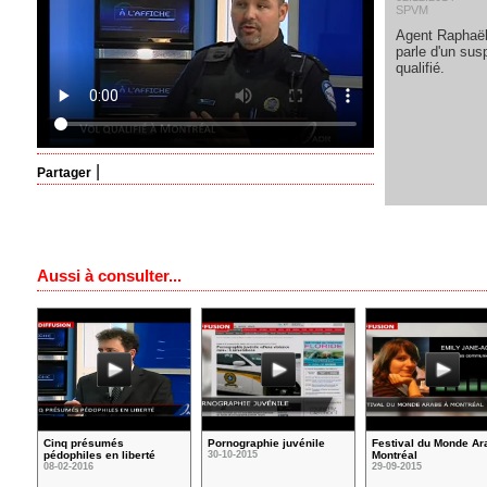
SPVM
Agent Raphaë
parle d'un sus
qualifié.
|
Partager
Aussi à consulter...
Cinq présumés
Pornographie juvénile
Festival du Monde Ar
pédophiles en liberté
30-10-2015
Montréal
08-02-2016
29-09-2015