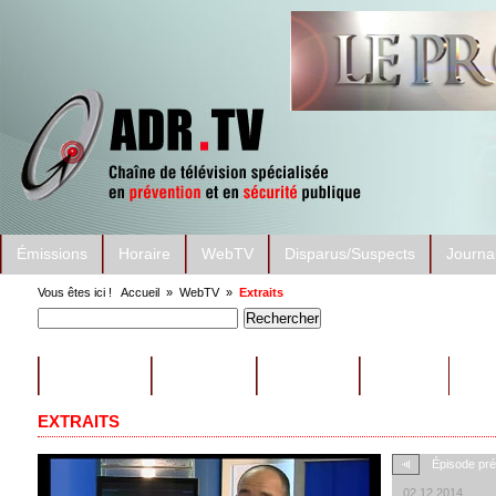
Émissions
Horaire
WebTV
Disparus/Suspects
Journa
Vous êtes ici !
Accueil
»
WebTV
»
Extraits
ÉMISSIONS
CONSEILS
EXTRAITS
AUTRES
EXTRAITS
Épisode pr
02.12.2014