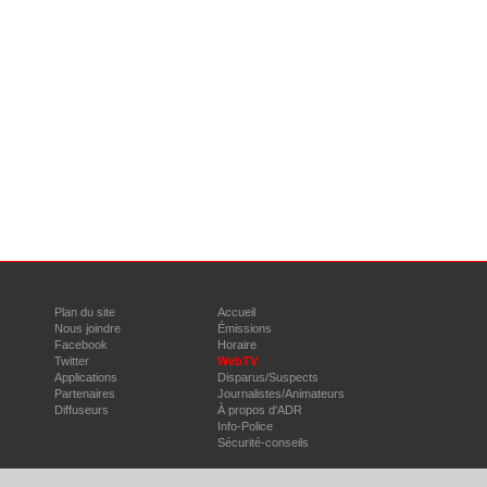
Plan du site
Accueil
Nous joindre
Émissions
Facebook
Horaire
Twitter
WebTV
Applications
Disparus/Suspects
Partenaires
Journalistes/Animateurs
Diffuseurs
À propos d'ADR
Info-Police
Sécurité-conseils