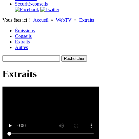
Sécurité-conseils
Vous êtes ici !
Accueil
»
WebTV
»
Extraits
Émissions
Conseils
Extraits
Autres
Extraits