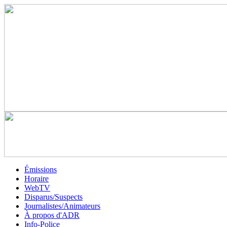
Émissions
Horaire
WebTV
Disparus/Suspects
Journalistes/Animateurs
À propos d'ADR
Info-Police