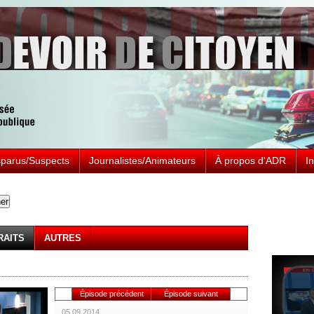
sparus/Suspects
Journalistes/Animateurs
À propos d'ADR
I
Prése
ADR-Su
RAITS
AUTRES
Épisode précédent
Épisode suivant
05.09.2014