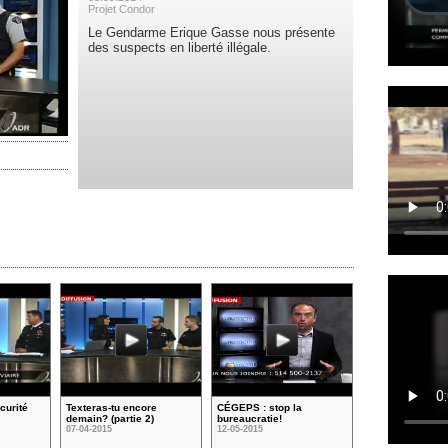
Projet Condor
Le Gendarme Erique Gasse nous présente
des suspects en liberté illégale.
curité
Texteras-tu encore
CÉGEPS : stop la
demain? (partie 2)
bureaucratie!
07-04-2015
12-05-2015