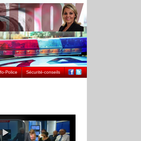
nfo-Police
Sécurité-conseils
ntement à l'antenne :
spects