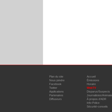
Plan du site
Accueil
Nous joindre
Émissions
Facebook
Horaire
Twitter
WebTV
Applications
Disparus/Suspects
Partenaires
Journalistes/Animat
Diffuseurs
À propos d'ADR
Info-Police
Sécurité-conseils