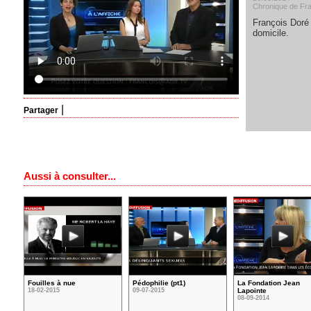
Chronique de Fr
François Doré 
domicile.
|
Partager
Aussi à consulter...
Fouilles à nue
Pédophilie (pt1)
La Fondation Jean
18-02-2015
09-07-2015
Lapointe
08-09-2014