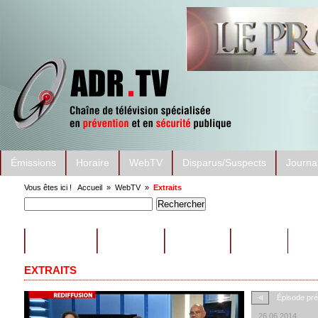
Émissions
Horaire
WebTV
Disparus/Suspects
Journa
Vous êtes ici !
Accueil
»
WebTV
»
Extraits
ÉMISSIONS
CONSEILS
EXTRAITS
AUTRES
EXTRAITS
Épisode pr
26.06.2014