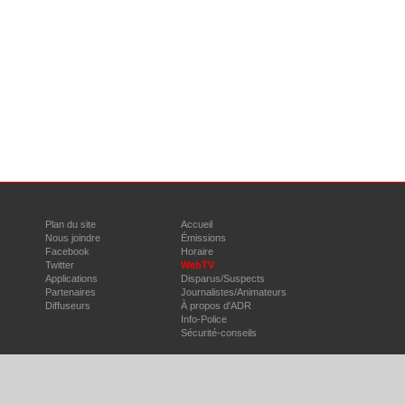
Plan du site
Accueil
Nous joindre
Émissions
Facebook
Horaire
Twitter
WebTV
Applications
Disparus/Suspects
Partenaires
Journalistes/Animateurs
Diffuseurs
À propos d'ADR
Info-Police
Sécurité-conseils