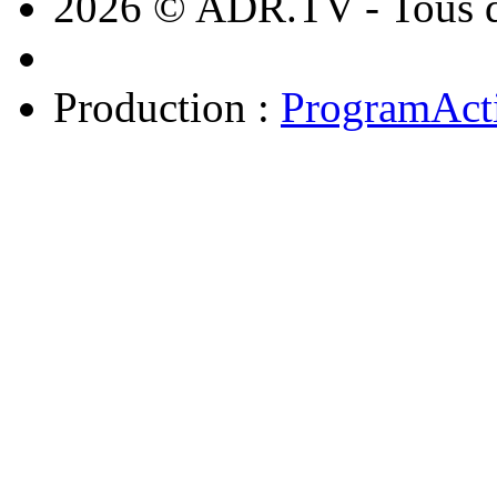
2026 © ADR.TV - Tous dr
Production :
ProgramAct