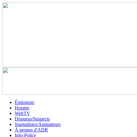
Émissions
Horaire
WebTV
Disparus/Suspects
Journalistes/Animateurs
À propos d'ADR
Info-Police