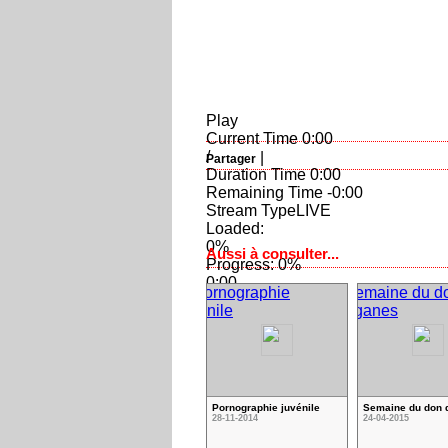
Play
Current Time
0:00
/
|
Partager
Duration Time
0:00
Remaining Time
-0:00
Stream Type
LIVE
Loaded
:
0%
Aussi à consulter...
Progress
: 0%
0:00
Fullscreen
00:00
Mute
Playback Rate
1
Pornographie juvénile
Semaine du don 
28-11-2014
24-04-2015