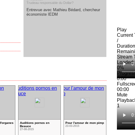
Trudeau responsable du Dollar?
Entrevue avec Mathieu Bédard, chercheur
économiste IEDM
Play
Current
/
Duratio
Remaini
Stream 
Loaded
:
0%
Progres
0:00
Fullscre
00:00
Mute
Playbac
1
d'organes
Auditions pornos en
Pour l'amour de mon pimp
Beauce
23-03-2015
27-08-2015