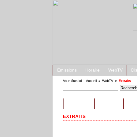
Émissions
Horaire
WebTV
Di
Vous êtes ici !
Accueil
»
WebTV
»
Extraits
ÉMISSIONS
CONSEILS
EXT
EXTRAITS