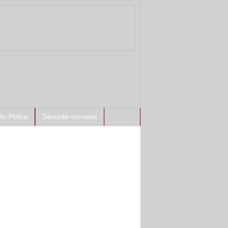
nfo-Police
Sécurité-conseils
ntement à l'antenne :
spects