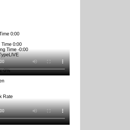
 Time
0:00
n Time
0:00
ng Time
-0:00
Type
LIVE
s
: 0%
en
k Rate