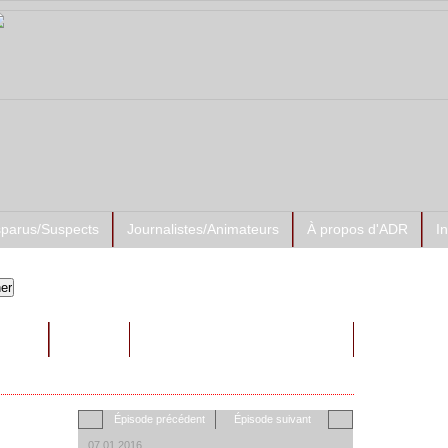
sparus/Suspects
Journalistes/Animateurs
À propos d'ADR
I
Prése
RAITS
AUTRES
ADR-Su
Épisode précédent
Épisode suivant
07.01.2016