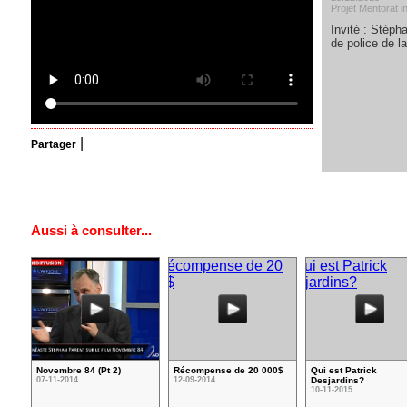
Projet Mentorat i
Invité : Stéph
de police de la
|
Partager
Aussi à consulter...
Novembre 84 (Pt 2)
Récompense de 20 000$
Qui est Patrick
07-11-2014
12-09-2014
Desjardins?
10-11-2015