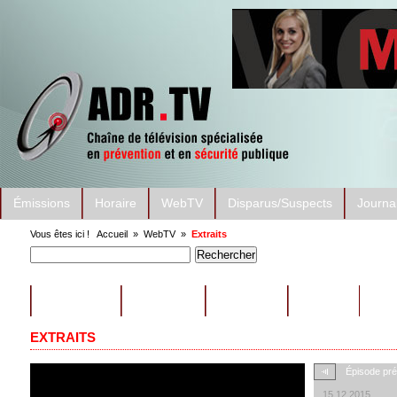
Émissions
Horaire
WebTV
Disparus/Suspects
Journa
Vous êtes ici !
Accueil
»
WebTV
»
Extraits
ÉMISSIONS
CONSEILS
EXTRAITS
AUTRES
EXTRAITS
Épisode pr
15.12.2015