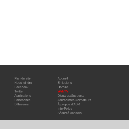
Plan du site
Accueil
Nous joindre
Émissions
Facebook
Horaire
Twitter
WebTV
Applications
Disparus/Suspects
Partenaires
Journalistes/Animateurs
Diffuseurs
À propos d'ADR
Info-Police
Sécurité-conseils