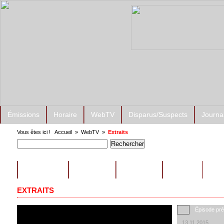
Émissions
Horaire
WebTV
Disparus/Suspects
Journa
Vous êtes ici !
Accueil
»
WebTV
»
Extraits
ÉMISSIONS
CONSEILS
EXTRAITS
AUTRES
EXTRAITS
Épisode pr
13.11.2015