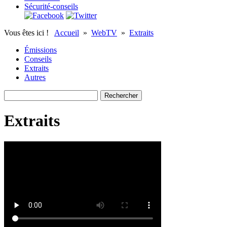
Sécurité-conseils
Vous êtes ici !
Accueil
»
WebTV
»
Extraits
Émissions
Conseils
Extraits
Autres
Extraits