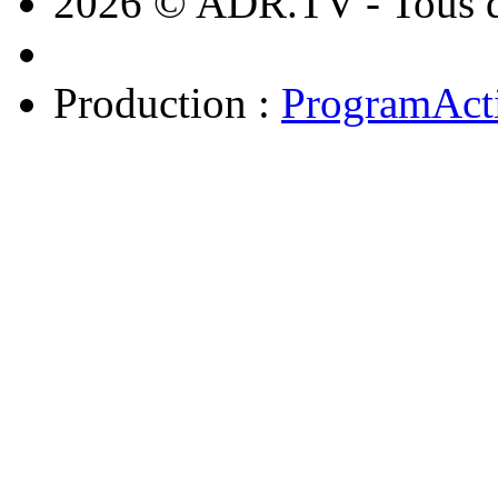
2026 © ADR.TV - Tous dr
Production :
ProgramAct