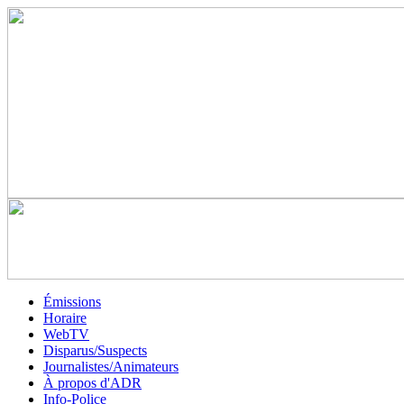
Émissions
Horaire
WebTV
Disparus/Suspects
Journalistes/Animateurs
À propos d'ADR
Info-Police