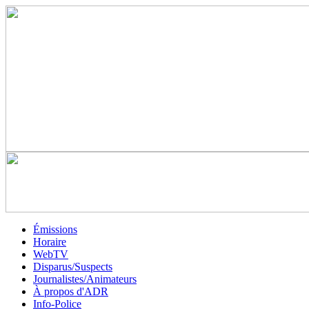
Émissions
Horaire
WebTV
Disparus/Suspects
Journalistes/Animateurs
À propos d'ADR
Info-Police