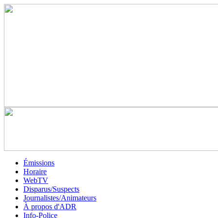
Émissions
Horaire
WebTV
Disparus/Suspects
Journalistes/Animateurs
À propos d'ADR
Info-Police