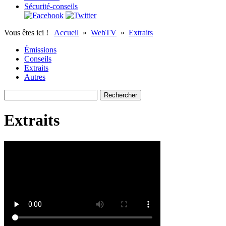
Sécurité-conseils
Vous êtes ici !
Accueil
»
WebTV
»
Extraits
Émissions
Conseils
Extraits
Autres
Extraits