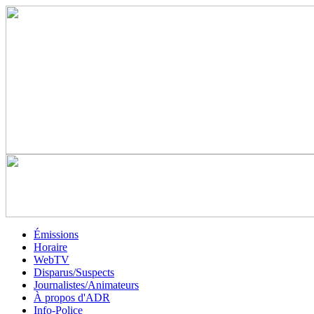
Émissions
Horaire
WebTV
Disparus/Suspects
Journalistes/Animateurs
À propos d'ADR
Info-Police