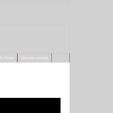
nfo-Police
Sécurité-conseils
ntement à l'antenne :
s policières