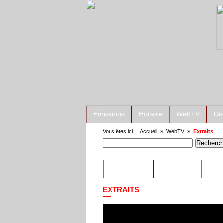
Émissions
Horaire
WebTV
Di
Vous êtes ici !
Accueil
»
WebTV
»
Extraits
ÉMISSIONS
CONSEILS
EXT
EXTRAITS