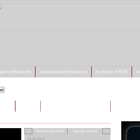
sparus/Suspects
Journalistes/Animateurs
À propos d'ADR
I
Prése
RAITS
AUTRES
ADR-Su
Épisode précédent
Épisode suivant
24.08.2015