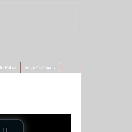
nfo-Police
Sécurité-conseils
ntement à l'antenne :
spects