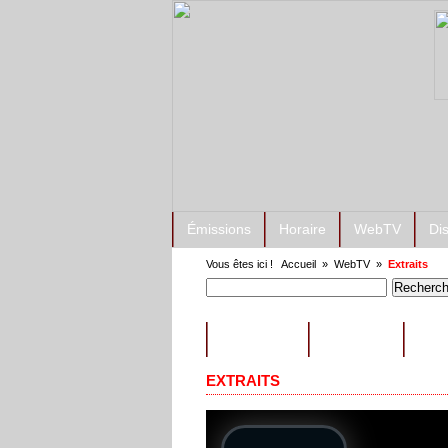
Émissions
Horaire
WebTV
Di
Vous êtes ici !
Accueil
»
WebTV
»
Extraits
ÉMISSIONS
CONSEILS
EXT
EXTRAITS