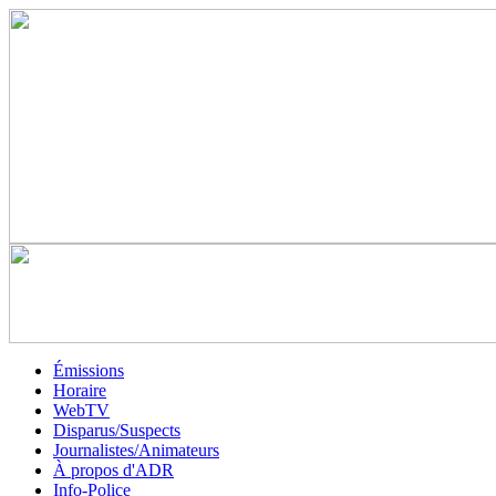
Émissions
Horaire
WebTV
Disparus/Suspects
Journalistes/Animateurs
À propos d'ADR
Info-Police