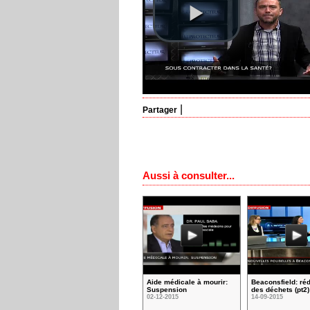
|
Partager
Aussi à consulter...
Aide médicale à mourir:
Beaconsfield: ré
Suspension
des déchets (pt2)
02-12-2015
14-09-2015