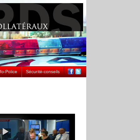
nfo-Police
Sécurité-conseils
ntement à l'antenne :
che