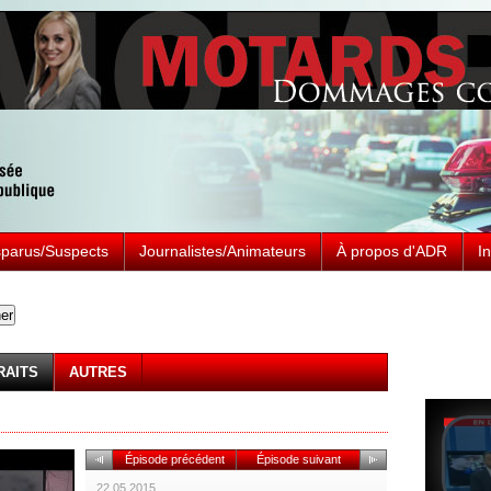
sparus/Suspects
Journalistes/Animateurs
À propos d'ADR
I
Prése
À l'affi
RAITS
AUTRES
Épisode précédent
Épisode suivant
22.05.2015