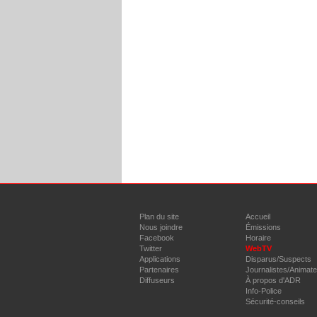
Plan du site
Accueil
Nous joindre
Émissions
Facebook
Horaire
Twitter
WebTV
Applications
Disparus/Suspects
Partenaires
Journalistes/Animat
Diffuseurs
À propos d'ADR
Info-Police
Sécurité-conseils