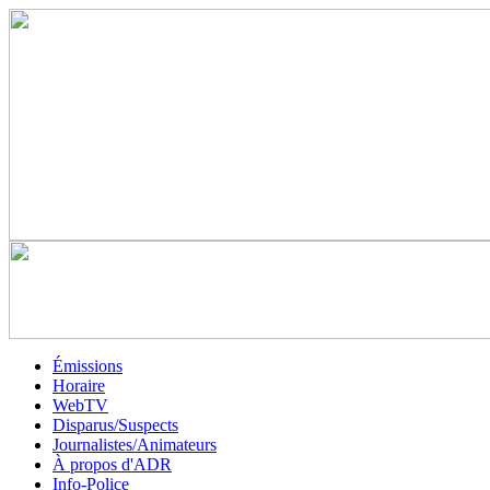
Émissions
Horaire
WebTV
Disparus/Suspects
Journalistes/Animateurs
À propos d'ADR
Info-Police