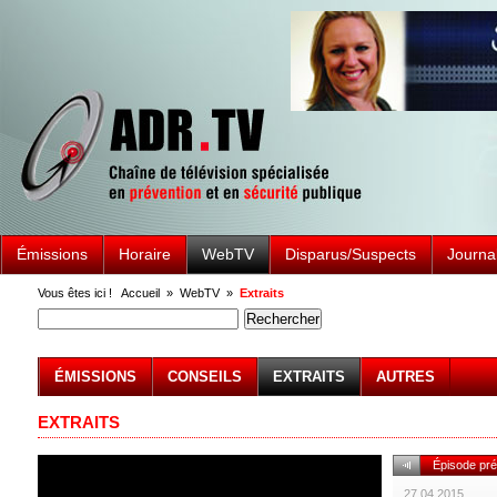
Émissions
Horaire
WebTV
Disparus/Suspects
Journa
Vous êtes ici !
Accueil
»
WebTV
»
Extraits
ÉMISSIONS
CONSEILS
EXTRAITS
AUTRES
EXTRAITS
Épisode pr
27.04.2015