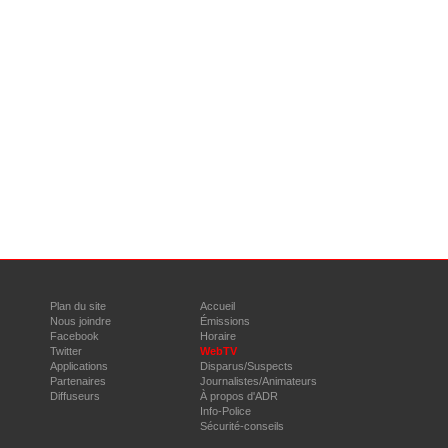
Plan du site
Accueil
Nous joindre
Émissions
Facebook
Horaire
Twitter
WebTV
Applications
Disparus/Suspects
Partenaires
Journalistes/Animateurs
Diffuseurs
À propos d'ADR
Info-Police
Sécurité-conseils