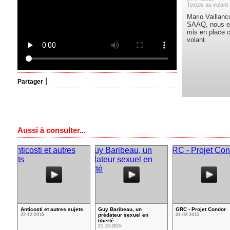
Textos au volant
Mario Vaillanco
SAAQ, nous ex
mis en place c
volant.
|
Partager
Aussi à consulter...
Anticosti et autres sujets
Guy Baribeau, un
GRC - Projet Condor
22-12-2015
prédateur sexuel en
01-02-2015
liberté
21-10-2015