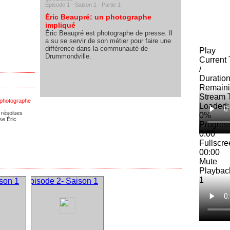
Épisode 1 - Saison 1 - Partie 1
Éric Beaupré: un photographe
impliqué
Éric Beaupré est photographe de presse. Il
a su se servir de son métier pour faire une
différence dans la communauté de
Play
Drummondville.
Current
/
Duratio
Remaini
Stream 
n photographe
Loaded
:
s résolues
0%
se Éric
Progres
0:00
Fullscre
00:00
Mute
Playbac
1