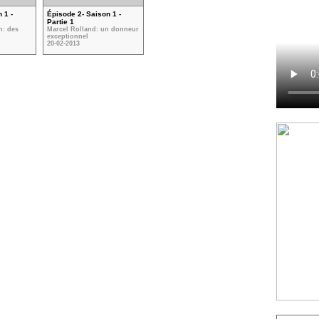
 1 -
Épisode 2- Saison 1 -
Partie 1
n: des
Marcel Rolland: un donneur
exceptionnel
20-02-2013
VOIR TOUTES LES VIDÉOS