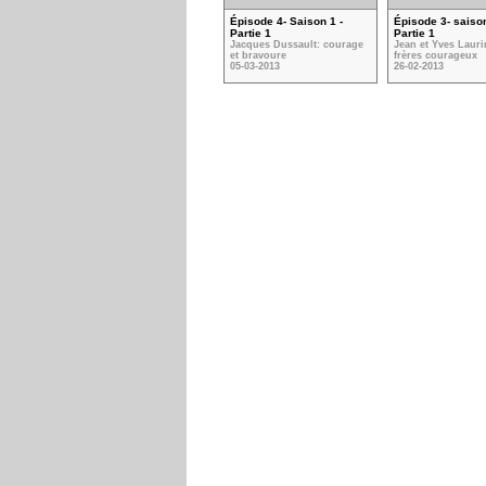
Épisode 4- Saison 1 -
Épisode 3- saison
Partie 1
Partie 1
Jacques Dussault: courage
Jean et Yves Lauri
et bravoure
frères courageux
05-03-2013
26-02-2013