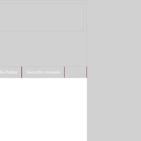
nfo-Police
Sécurité-conseils
ntement à l'antenne :
che