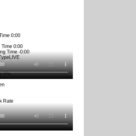
 Time
0:00
n Time
0:00
ng Time
-0:00
Type
LIVE
s
: 0%
en
k Rate