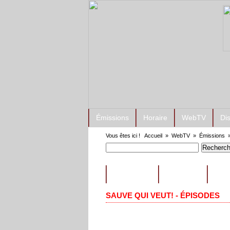
Émissions
Horaire
WebTV
Di
Vous êtes ici !
Accueil
»
WebTV
»
Émissions
ÉMISSIONS
CONSEILS
EXT
SAUVE QUI VEUT! - ÉPISODES