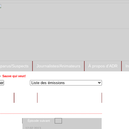
sparus/Suspects
Journalistes/Animateurs
À propos d'ADR
I
»
Sauve qui veut!
Prése
RAITS
AUTRES
À l'affi
Épisode suivant
12.02.2013