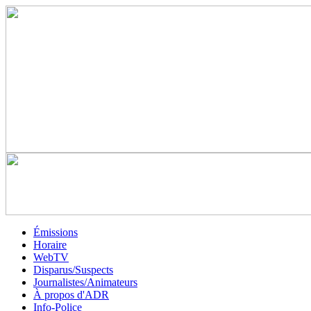
Émissions
Horaire
WebTV
Disparus/Suspects
Journalistes/Animateurs
À propos d'ADR
Info-Police