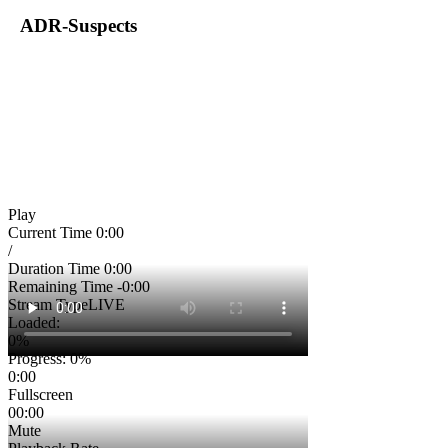
ADR-Suspects
Play
Current Time
0:00
/
Duration Time
0:00
Remaining Time
-0:00
Stream Type
LIVE
Loaded
:
0%
Progress
: 0%
0:00
Fullscreen
00:00
Mute