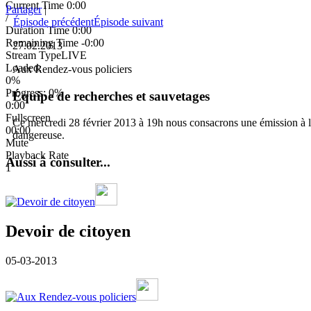
Current Time
0:00
Partager
|
/
Épisode précédent
Épisode suivant
Duration Time
0:00
Remaining Time
-0:00
27.02.2013
Stream Type
LIVE
Loaded
:
Aux Rendez-vous policiers
0%
Progress
: 0%
Équipe de recherches et sauvetages
0:00
Fullscreen
Ce mercredi 28 février 2013 à 19h nous consacrons une émission à la
00:00
dangereuse.
Mute
Playback Rate
Aussi à consulter...
1
Devoir de citoyen
05-03-2013