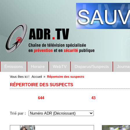
Émissions
Horaire
WebTV
Disparus/Suspects
Journa
Vous êtes ici !
Accueil
»
Répertoire des suspects
RÉPERTOIRE DES SUSPECTS
RÉSULTATS :
644
FICHES TROUVÉES SUR
43
PAGES
Trié par :