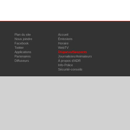
Plan du site
Accueil
Nous joindre
Émissions
Facebook
Horaire
Twitter
WebTV
Applications
Disparus/Suspects
Partenaires
Journalistes/Animateurs
Diffuseurs
À propos d'ADR
Info-Police
Sécurité-conseils